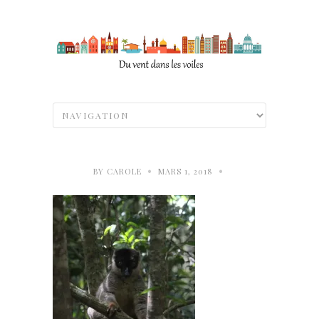
•
•
BY
CAROLE
MARS 1, 2018