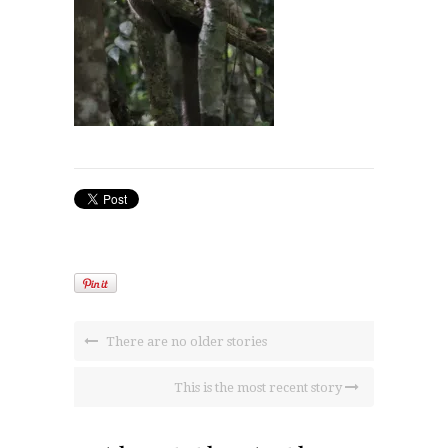
There are no older stories
This is the most recent story