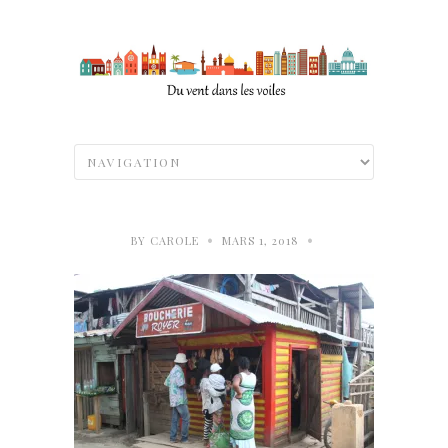
•
•
BY
CAROLE
MARS 1, 2018