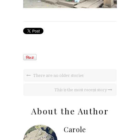
There are no older stories
This is the most recent story
About the Author
Carole