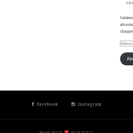
AB
Saisiss
abonner
chaque 
Adress
e-
mail
Ab
Facebook
Instagram
MADE WITH
IN SEATTLE