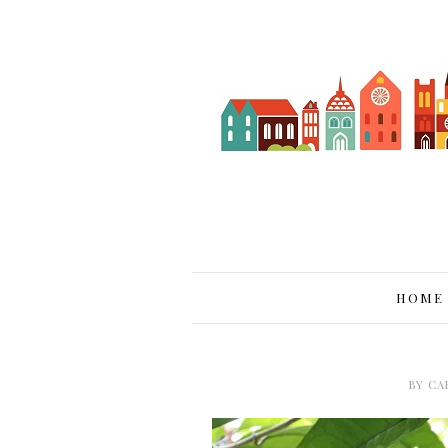
HOME
BY
CA