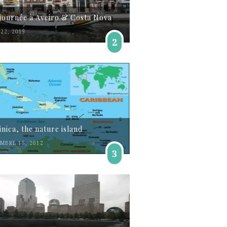
journée à Aveiro & Costa Nova
22, 2019
2
nica, the nature island
MBRE 15, 2012
3