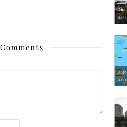
Une 
MARS 
 Comments
Domi
SEPTE