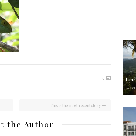
0
Itin
JANVI
This is the most recent story
t the Author