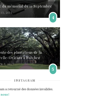
te du mémorial du 11 Septembre
15, 2015
4
oute des plantations de la
elle-Orléans à Natchez
ER 7, 2017
5
INSTAGRAM
ram a retourné des données invalides.
 nous!