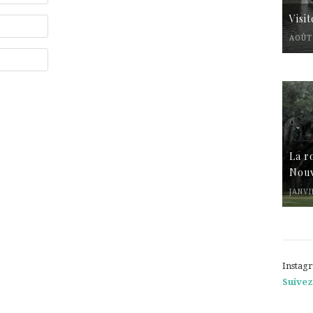
Visi
AOÛT 
La r
Nouv
JANVI
Instag
Suivez