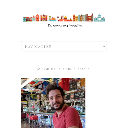
•
•
BY
CAROLE
MARS 8, 2018