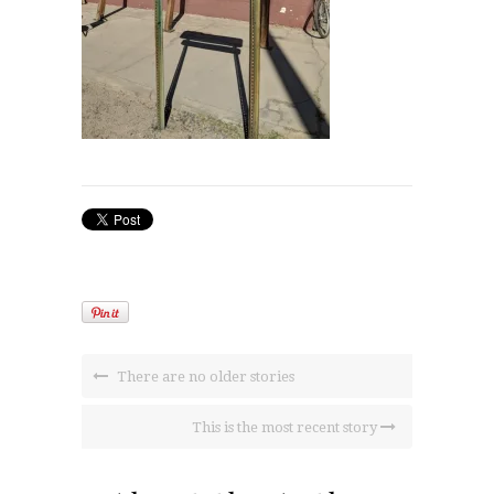
There are no older stories
This is the most recent story