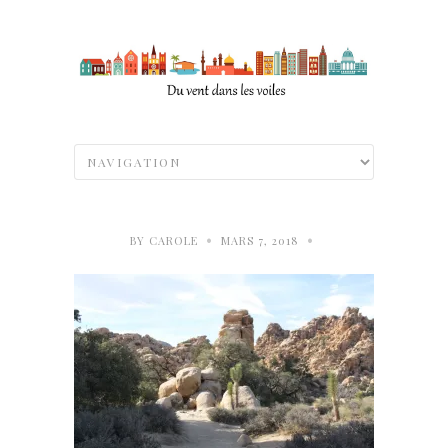
•
•
BY
CAROLE
MARS 7, 2018