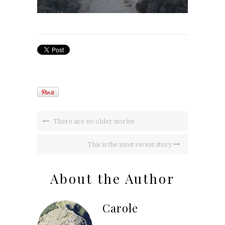
There are no older stories
This is the most recent story
About the Author
Carole