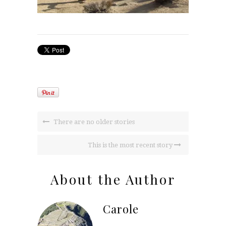
There are no older stories
This is the most recent story
About the Author
Carole