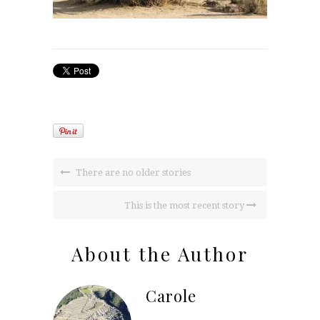
There are no older stories
This is the most recent story
About the Author
Carole