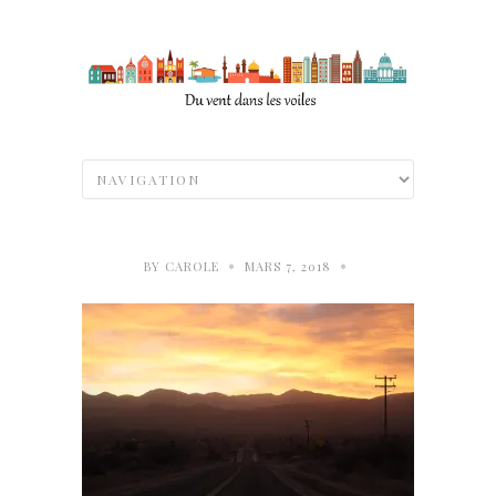
•
•
BY
CAROLE
MARS 7, 2018