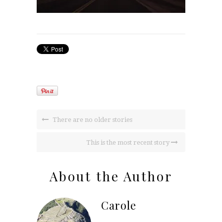
There are no older stories
This is the most recent story
About the Author
Carole