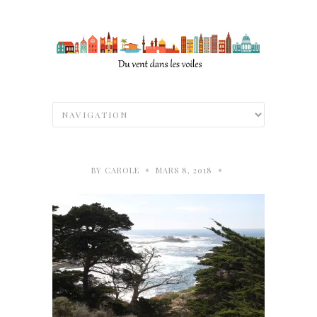
•
•
BY
CAROLE
MARS 8, 2018