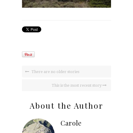
There are no older stories
This is the most recent story
About the Author
Carole