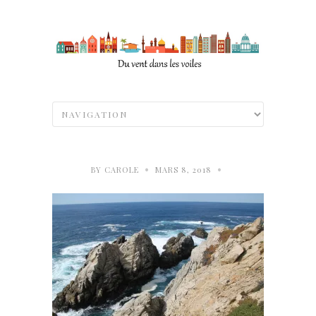
•
•
BY
CAROLE
MARS 8, 2018