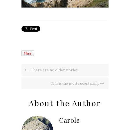
There are no older stories
This is the most recent story
About the Author
Carole