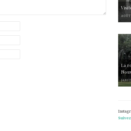
Visi
AOÛT 
La r
Nouv
JANVI
Instag
Suivez