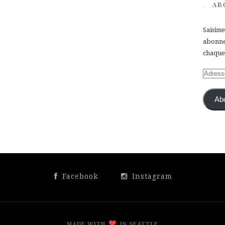
AB
Saisiss
abonner
chaque 
Adress
e-
mail
Ab
Facebook
Instagram
MADE WITH
IN SEATTLE