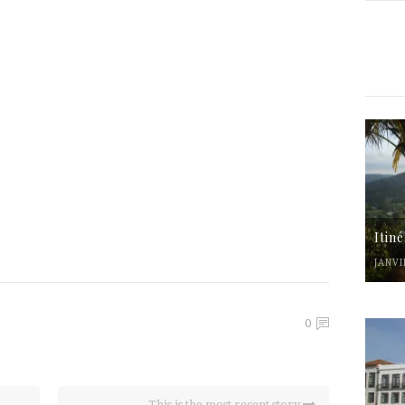
Itin
JANVI
0
This is the most recent story