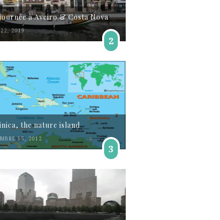
journée à Aveiro & Costa Nova
22, 2019
2
nica, the nature island
MBRE 15, 2012
3