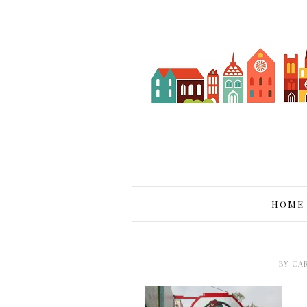
HOME
BY
CA