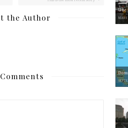
Une 
t the Author
MARS 
Domi
 Comments
SEPTE