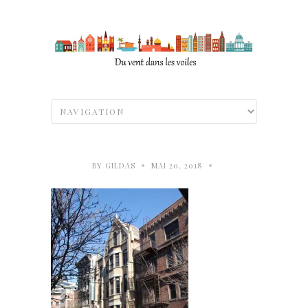
•
•
BY
GILDAS
MAI 20, 2018