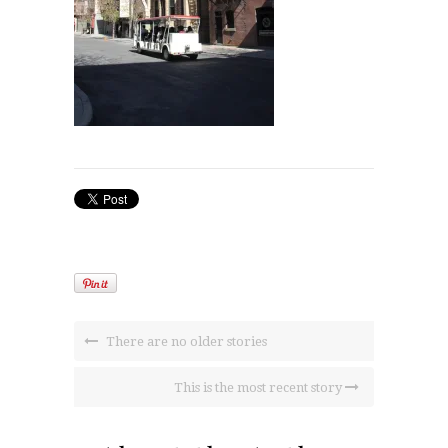
There are no older stories
This is the most recent story