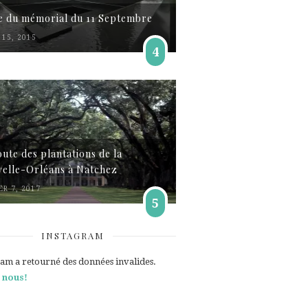
te du mémorial du 11 Septembre
15, 2015
4
oute des plantations de la
elle-Orléans à Natchez
ER 7, 2017
5
INSTAGRAM
ram a retourné des données invalides.
 nous!