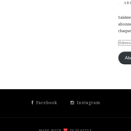
AB
Saisiss
abonner
chaque 
Adress
e-
mail
Ab
Facebook
Instagram
MADE WITH
IN SEATTLE