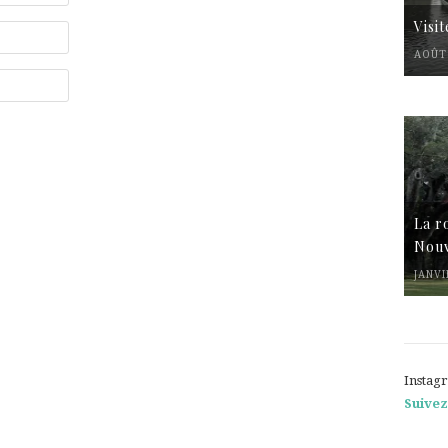
Visi
AOÛT 
La r
Nouv
JANVI
Instag
Suivez