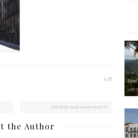
0
Itin
JANVI
This is the most recent story
t the Author