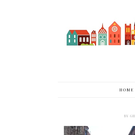
HOME
BY
GI