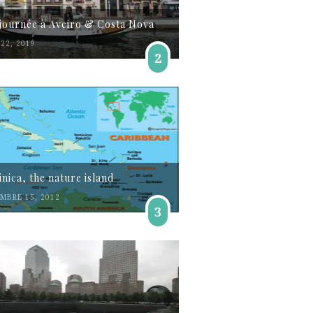
journée à Aveiro & Costa Nova
22, 2019
2
nica, the nature island
MBRE 15, 2012
3