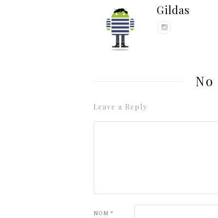
Gildas
No
Leave a Reply
NOM
*