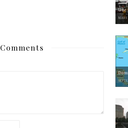
Une 
MARS 
 Comments
Domi
SEPTE