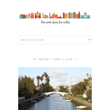
•
•
BY
GILDAS
JUIN 23, 2018