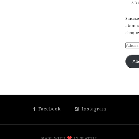
AB
Saisiss
abonner
chaque 
Adress
e-
mail
Ab
Facebook
Instagram
MADE WITH
IN SEATTLE