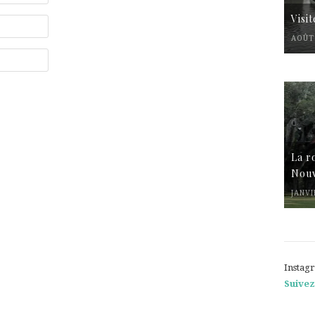
Visi
AOÛT 
La r
Nouv
JANVI
Instag
Suivez