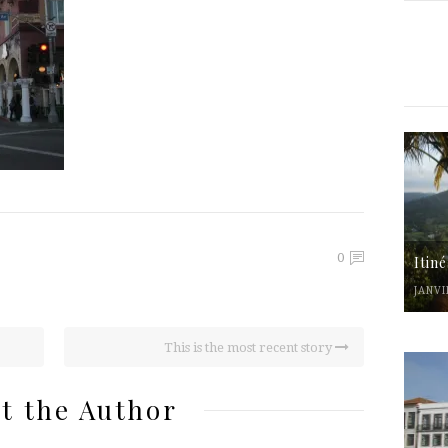
0
Itin
JANVI
This is the most recent story
t the Author