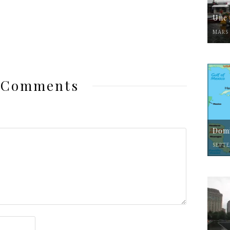
Une 
MARS 
 Comments
Domi
SEPTE