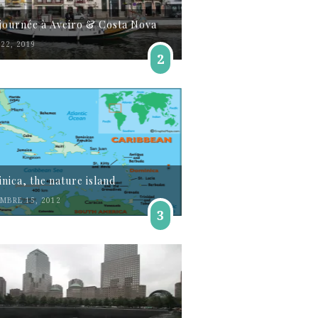
journée à Aveiro & Costa Nova
22, 2019
2
nica, the nature island
MBRE 15, 2012
3