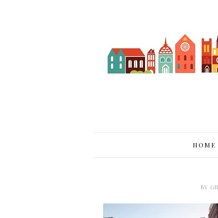
HOME
BY
GI