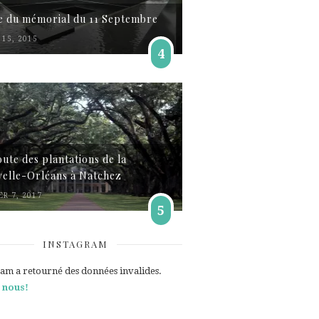
te du mémorial du 11 Septembre
15, 2015
4
oute des plantations de la
elle-Orléans à Natchez
ER 7, 2017
5
INSTAGRAM
ram a retourné des données invalides.
 nous!