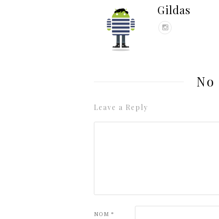
Gildas
No
Leave a Reply
NOM
*