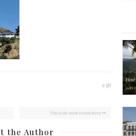
Itin
0
JANVI
This is the most recent story
t the Author