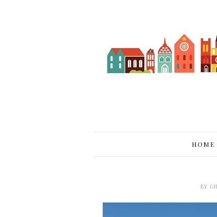
HOME
BY
GI