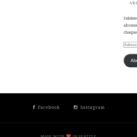
AB
Saisiss
abonner
chaque 
Adress
e-
mail
Ab
Facebook
Instagram
MADE WITH
IN SEATTLE