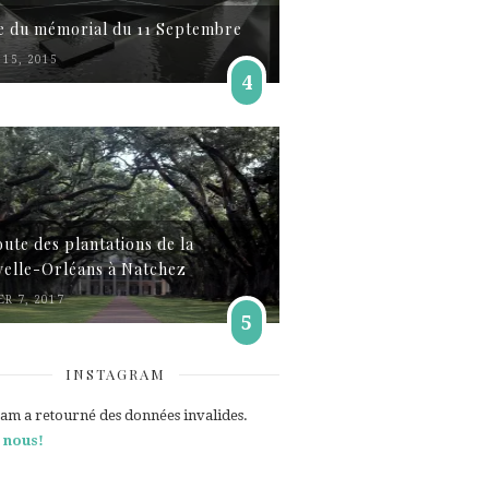
te du mémorial du 11 Septembre
15, 2015
4
oute des plantations de la
elle-Orléans à Natchez
ER 7, 2017
5
INSTAGRAM
ram a retourné des données invalides.
 nous!