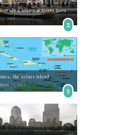
journée à Aveiro & Costa Nova
22, 2019
2
nica, the nature island
MBRE 15, 2012
3