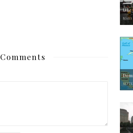
Une 
MARS 
 Comments
Domi
SEPTE