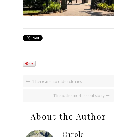
There are no older stories
This is the most recent story
About the Author
Carole