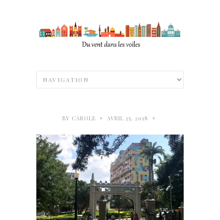
•
•
BY
CAROLE
AVRIL 25, 2018