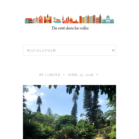
•
•
BY
CAROLE
AVRIL 25, 2018