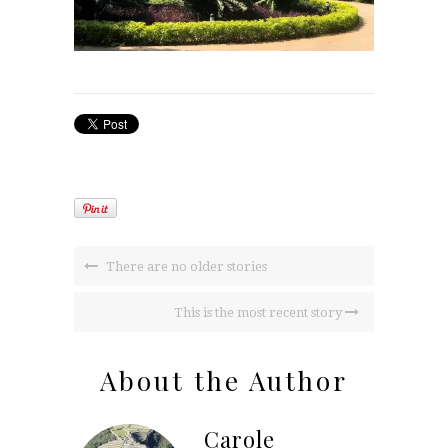
There are no older stories
This is the most recent story
About the Author
Carole