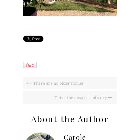
There are no older stories
This is the most recent story
About the Author
Carole