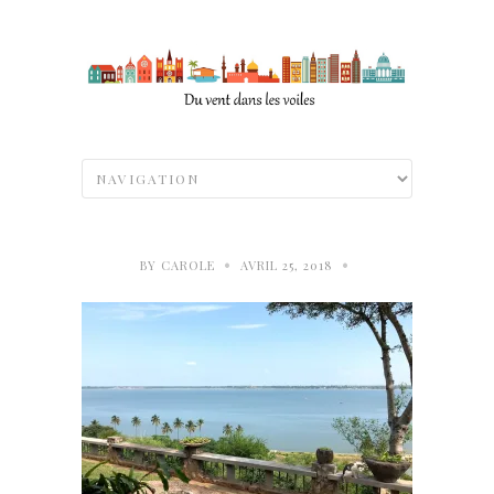
•
•
BY
CAROLE
AVRIL 25, 2018