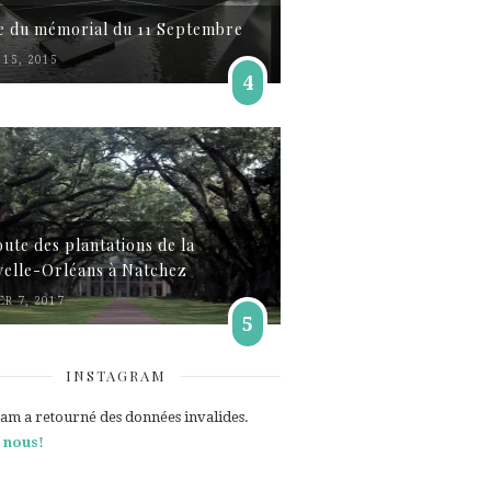
te du mémorial du 11 Septembre
15, 2015
4
oute des plantations de la
elle-Orléans à Natchez
ER 7, 2017
5
INSTAGRAM
ram a retourné des données invalides.
 nous!