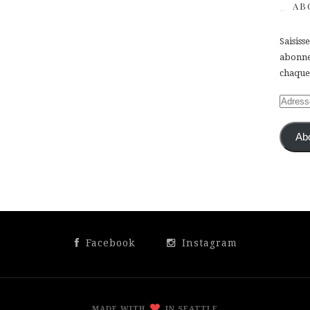
AB
Saisiss
abonner
chaque 
Adress
e-
mail
Ab
Facebook
Instagram
MADE WITH
IN SEATTLE