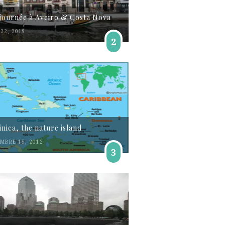
journée à Aveiro & Costa Nova
22, 2019
2
nica, the nature island
MBRE 15, 2012
3