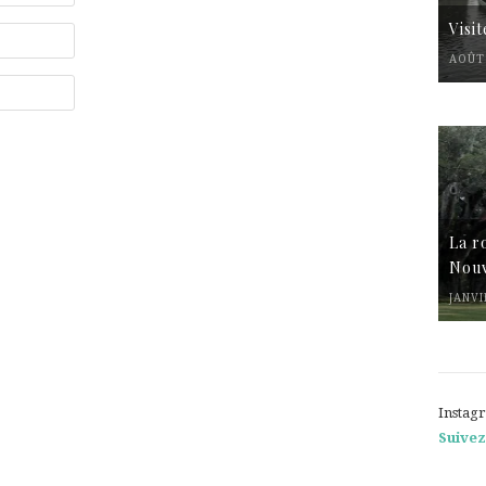
Visi
AOÛT 
La r
Nouv
JANVI
Instag
Suivez