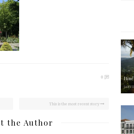
0
Itin
JANVI
This is the most recent story
t the Author