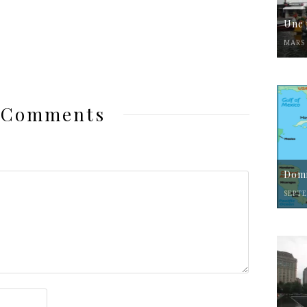
Une 
MARS 
 Comments
Domi
SEPTE