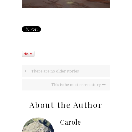
There are no older stories
This is the most recent story
About the Author
Carole