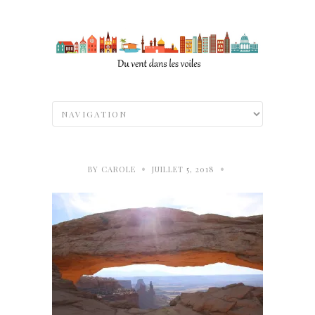
•
•
BY
CAROLE
JUILLET 5, 2018