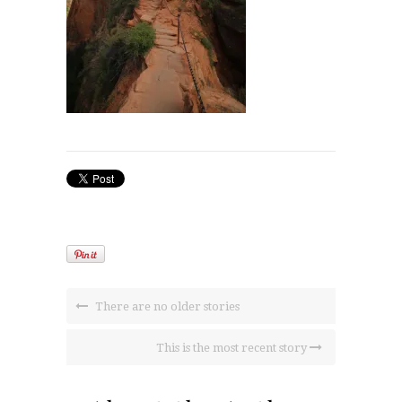
There are no older stories
This is the most recent story