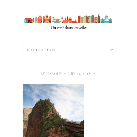
•
•
BY
CAROLE
JUIN 11, 2018