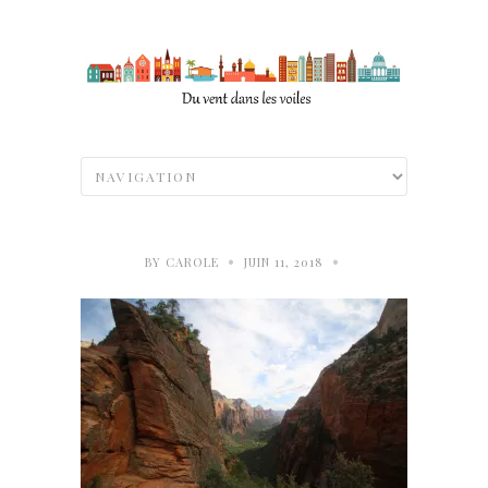
•
•
BY
CAROLE
JUIN 11, 2018