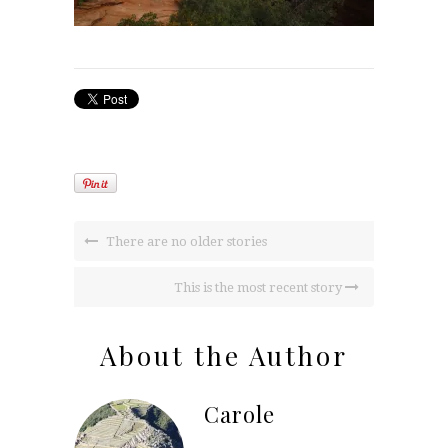
There are no older stories
This is the most recent story
About the Author
Carole