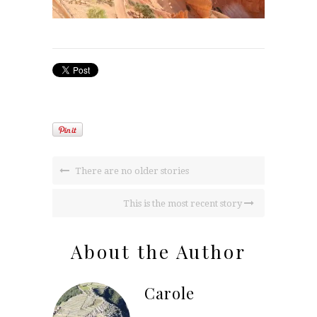
There are no older stories
This is the most recent story
About the Author
Carole