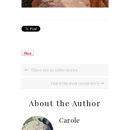
There are no older stories
This is the most recent story
About the Author
Carole