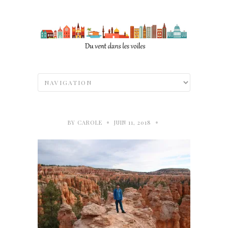
•
•
BY
CAROLE
JUIN 11, 2018