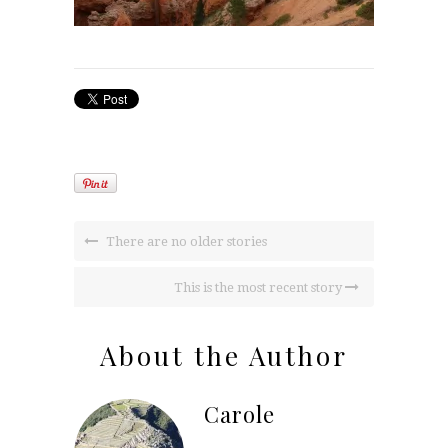
There are no older stories
This is the most recent story
About the Author
Carole