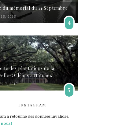
te du mémorial du 11 Septembre
15, 2015
4
oute des plantations de la
elle-Orléans à Natchez
ER 7, 2017
5
INSTAGRAM
ram a retourné des données invalides.
 nous!