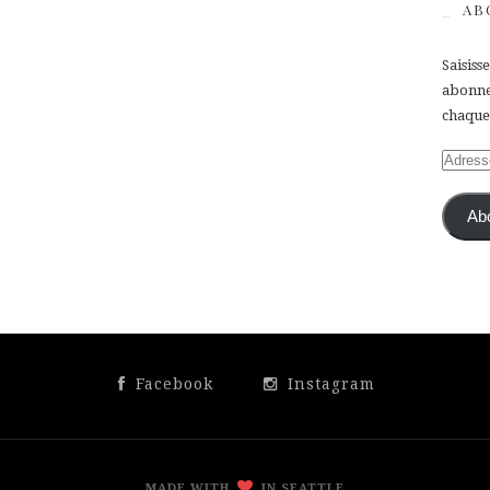
AB
Saisiss
abonner
chaque 
Adress
e-
mail
Ab
Facebook
Instagram
MADE WITH
IN SEATTLE