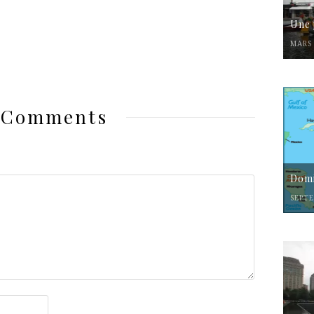
Une 
MARS 
 Comments
Domi
SEPTE