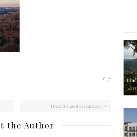
0
Itin
JANVI
This is the most recent story
t the Author