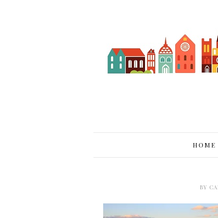
HOME
BY
CA