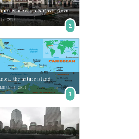
journée à Aveiro & Costa Nova
22, 2019
2
nica, the nature island
MBRE 15, 2012
3