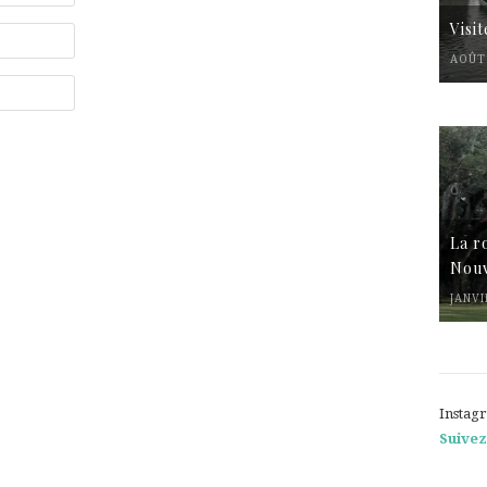
Visi
AOÛT 
La r
Nouv
JANVI
Instag
Suivez