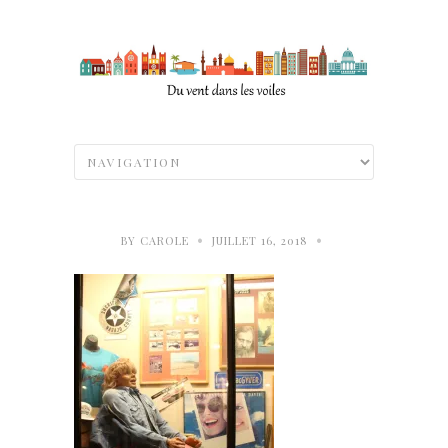
•
•
BY
CAROLE
JUILLET 16, 2018