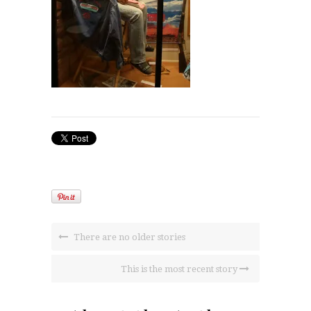
There are no older stories
This is the most recent story