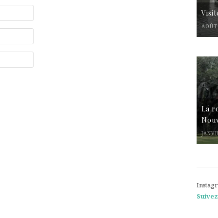
Visi
AOÛT 
La r
Nouv
JANVI
Instag
Suivez