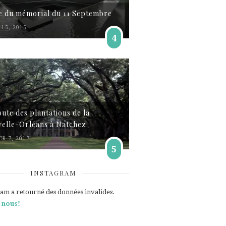
te du mémorial du 11 Septembre
15, 2015
4
oute des plantations de la
elle-Orléans à Natchez
ER 7, 2017
5
INSTAGRAM
ram a retourné des données invalides.
 nous!