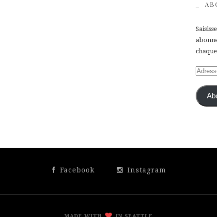
AB
Saisiss
abonner
chaque 
Adress
e-
mail
Ab
Facebook
Instagram
MADE WITH
IN SEATTLE