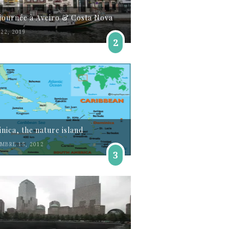
journée à Aveiro & Costa Nova
22, 2019
2
nica, the nature island
MBRE 15, 2012
3