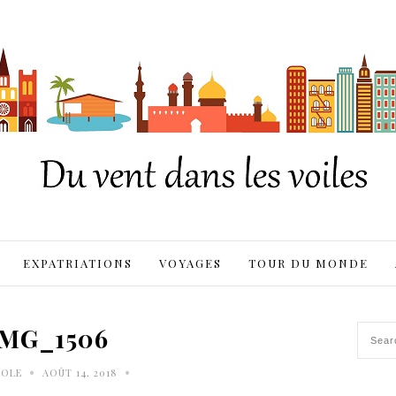
EXPATRIATIONS
VOYAGES
TOUR DU MONDE
IMG_1506
•
•
OLE
AOÛT 14, 2018