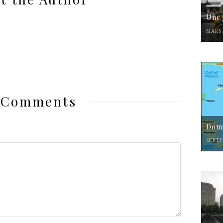
Une 
MARS 
 Comments
Domi
SEPTE