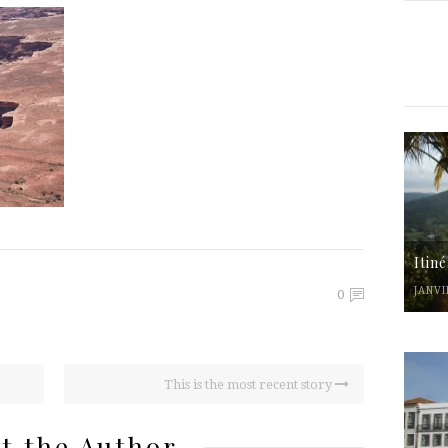
Itin
JANVI
0
This is the most recent story
t the Author