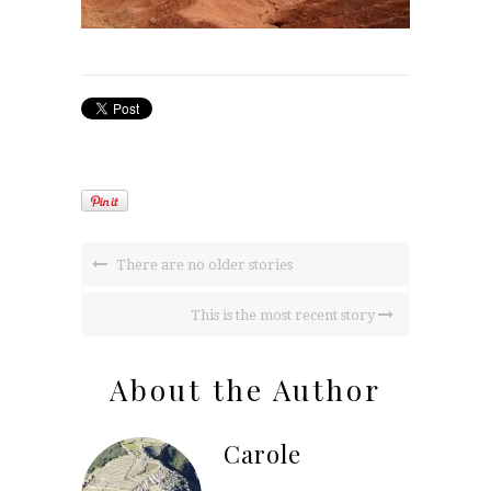
There are no older stories
This is the most recent story
About the Author
Carole