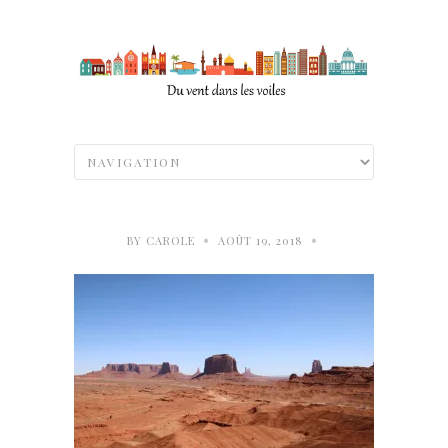
•
•
BY
CAROLE
AOÛT 19, 2018