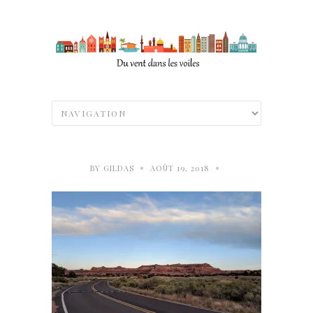
•
•
BY
GILDAS
AOÛT 19, 2018