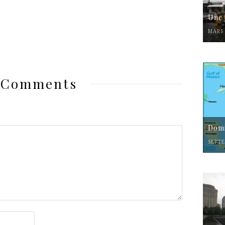
Une 
MARS 
 Comments
Domi
SEPTE