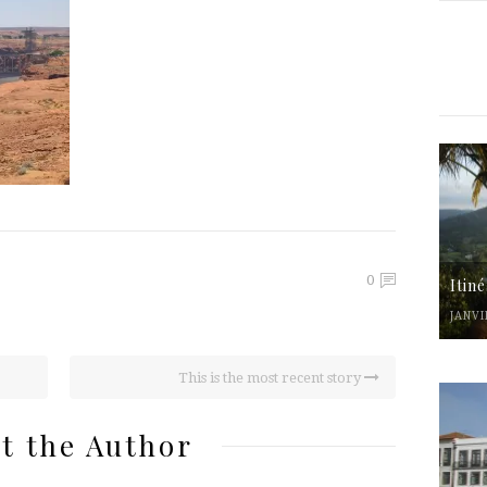
0
Itin
JANVI
This is the most recent story
t the Author