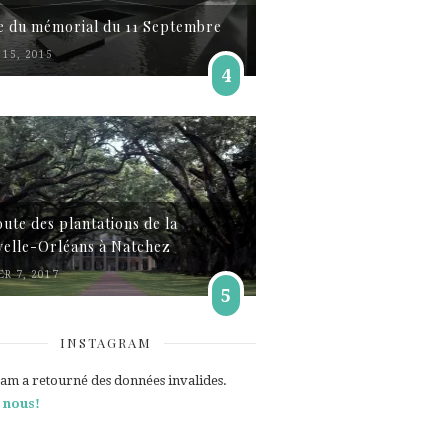
te du mémorial du 11 Septembre
15, 2015
4
oute des plantations de la
elle-Orléans à Natchez
ER 7, 2017
5
INSTAGRAM
ram a retourné des données invalides.
 nous!