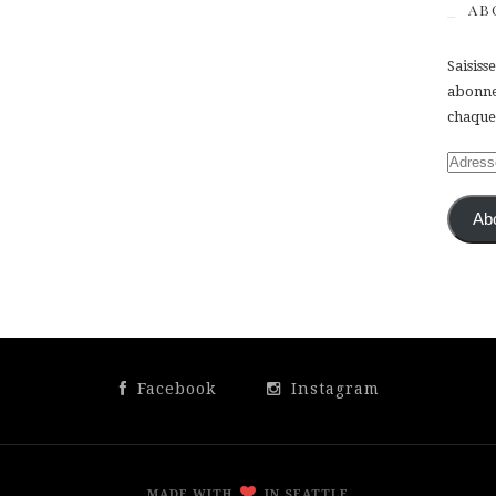
AB
Saisiss
abonner
chaque 
Adress
e-
mail
Ab
Facebook
Instagram
MADE WITH
IN SEATTLE