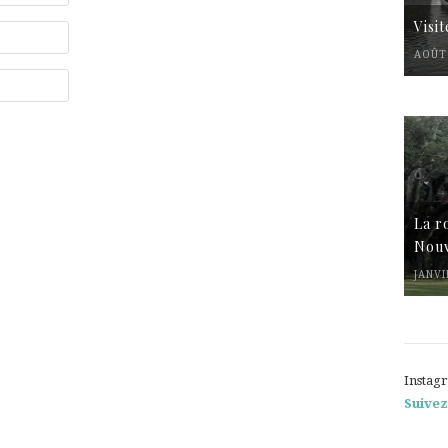
Visi
AOÛT 
La r
Nouv
JANVI
Instag
Suivez