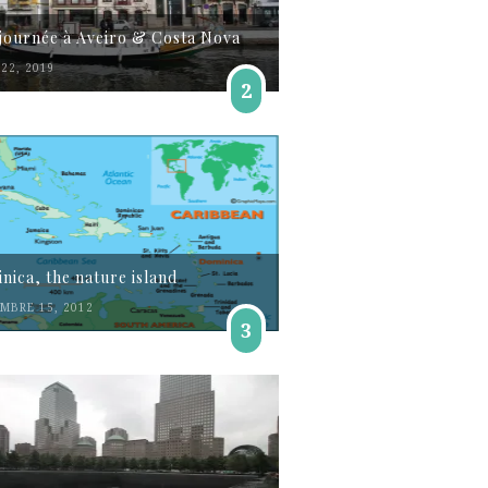
journée à Aveiro & Costa Nova
22, 2019
2
nica, the nature island
MBRE 15, 2012
3