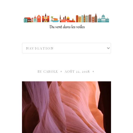
•
•
BY
CAROLE
AOÛT 22, 2018