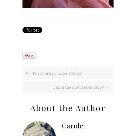
There are no older stories
This is the most recent story
About the Author
Carole