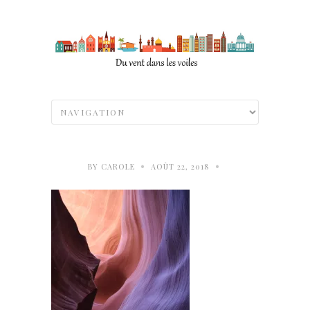
•
•
BY
CAROLE
AOÛT 22, 2018