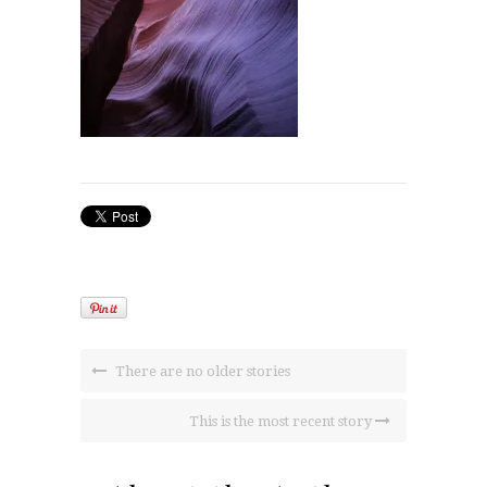
There are no older stories
This is the most recent story