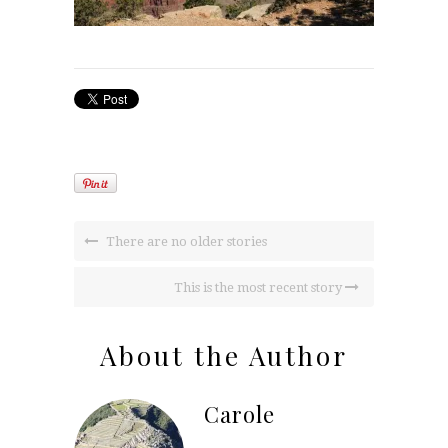
There are no older stories
This is the most recent story
About the Author
Carole