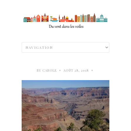
•
•
BY
CAROLE
AOÛT 28, 2018