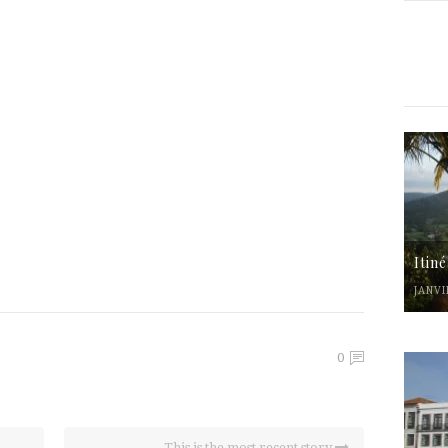
Itin
JANVI
0
This is the most recent story