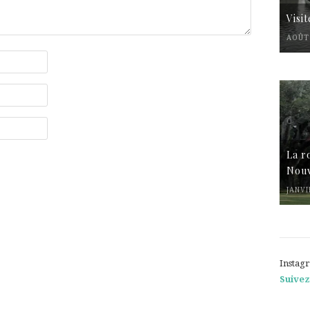
Visi
AOÛT 
La r
Nouv
JANVI
Instag
Suivez