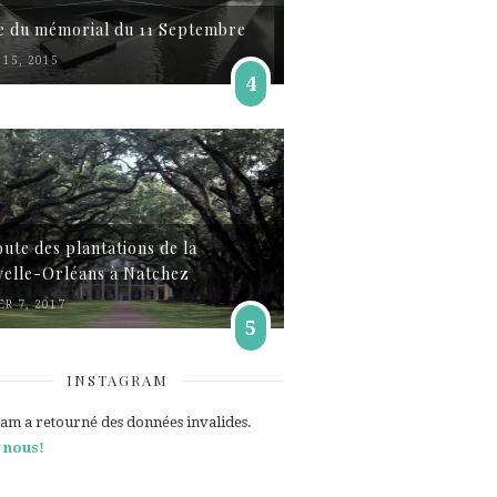
te du mémorial du 11 Septembre
15, 2015
4
oute des plantations de la
elle-Orléans à Natchez
ER 7, 2017
5
INSTAGRAM
ram a retourné des données invalides.
 nous!