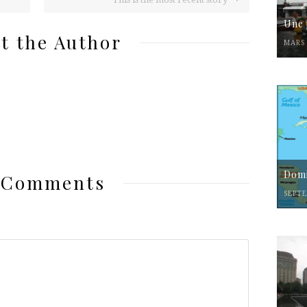
Une 
t the Author
MARS 
Domi
 Comments
SEPTE