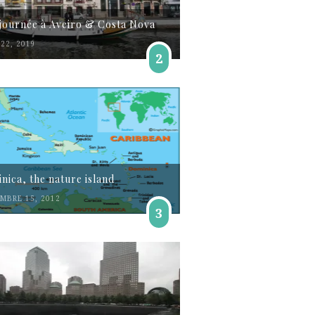
journée à Aveiro & Costa Nova
22, 2019
2
nica, the nature island
MBRE 15, 2012
3