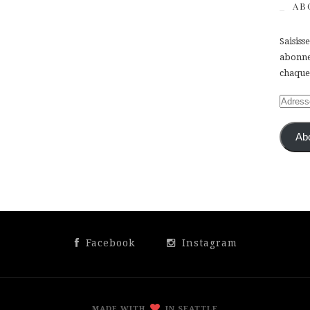
AB
Saisiss
abonner
chaque 
Adress
e-
mail
Ab
Facebook
Instagram
MADE WITH
IN SEATTLE