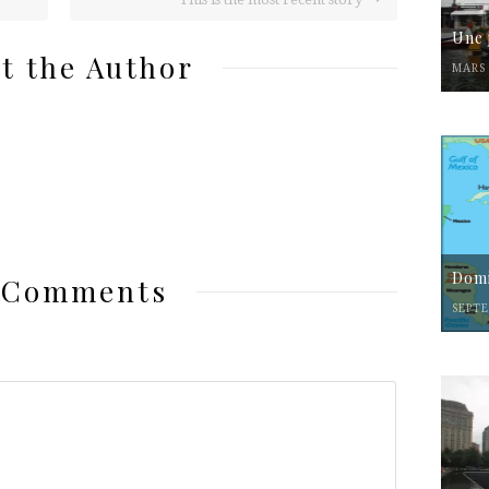
Une 
t the Author
MARS 
Domi
 Comments
SEPTE