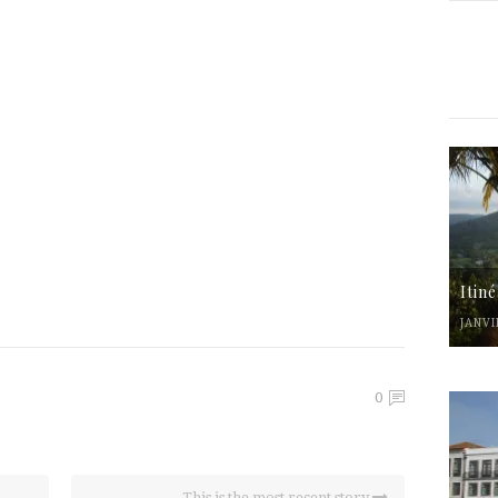
Itin
JANVI
0
This is the most recent story