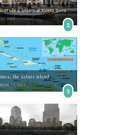
journée à Aveiro & Costa Nova
22, 2019
2
nica, the nature island
MBRE 15, 2012
3