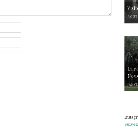
Visi
AOÛT 
La r
Nouv
JANVI
Instag
Suivez