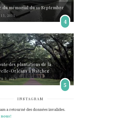
te du mémorial du 11 Septembre
15, 2015
4
oute des plantations de la
elle-Orléans à Natchez
ER 7, 2017
5
INSTAGRAM
ram a retourné des données invalides.
 nous!