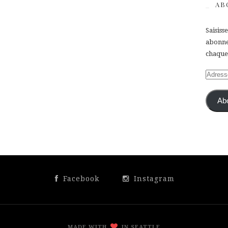
AB
Saisiss
abonner
chaque 
Adress
e-
mail
Ab
Facebook
Instagram
MADE WITH
IN SEATTLE