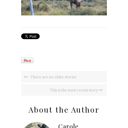
There are no older stories
This is the most recent story
About the Author
Carole