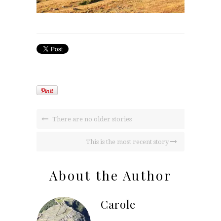
There are no older stories
This is the most recent story
About the Author
Carole