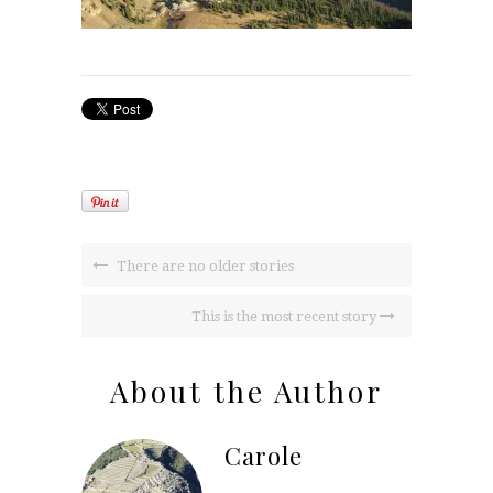
There are no older stories
This is the most recent story
About the Author
Carole