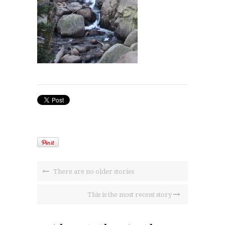
There are no older stories
This is the most recent story