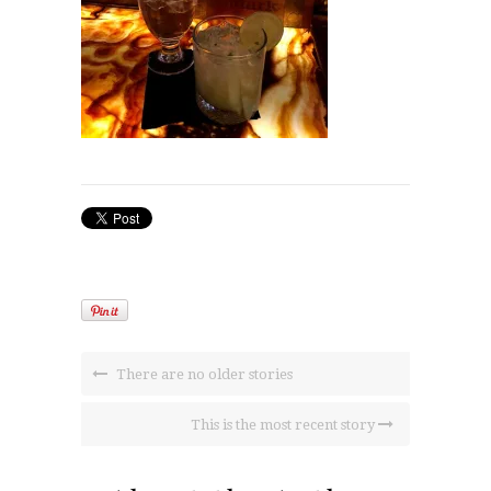
There are no older stories
This is the most recent story