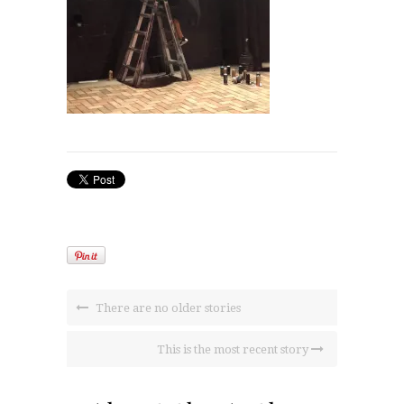
There are no older stories
This is the most recent story