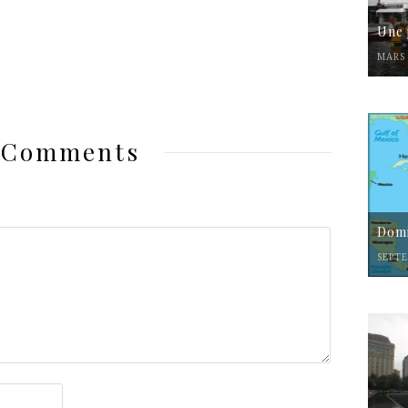
Une 
MARS 
 Comments
Domi
SEPTE