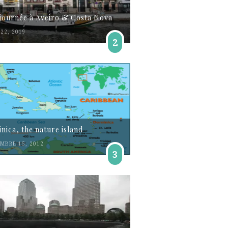
journée à Aveiro & Costa Nova
22, 2019
2
nica, the nature island
MBRE 15, 2012
3