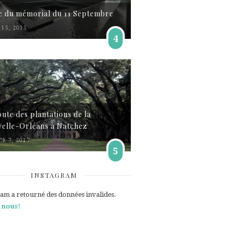
te du mémorial du 11 Septembre
15, 2015
4
oute des plantations de la
elle-Orléans à Natchez
ER 7, 2017
5
INSTAGRAM
ram a retourné des données invalides.
 nous!