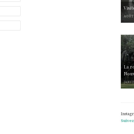
Visi
AOÛT 
La r
Nouv
JANVI
Instag
Suivez