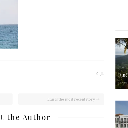
0
Itin
JANVI
This is the most recent story
t the Author