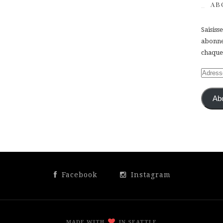
AB
Saisiss
abonner
chaque 
Adress
e-
mail
Ab
Facebook
Instagram
MADE WITH
IN SEATTLE