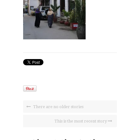
There are no older stories
This is the most recent story