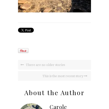
There are no older stories
This is the most recent story
About the Author
Carole