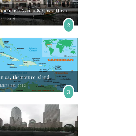
journée à Aveiro & Costa Nova
22, 2019
2
nica, the nature island
MBRE 15, 2012
3