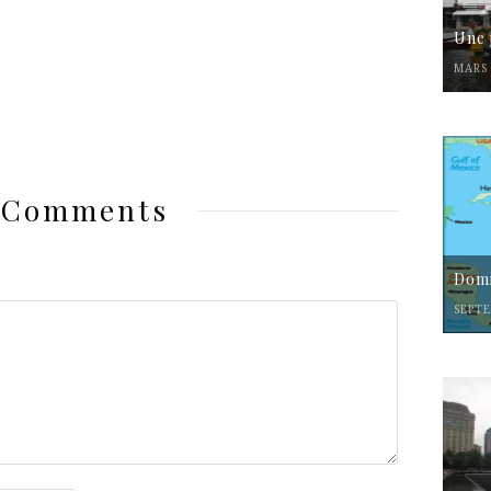
Une 
MARS 
 Comments
Domi
SEPTE