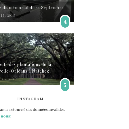
te du mémorial du 11 Septembre
15, 2015
4
oute des plantations de la
elle-Orléans à Natchez
ER 7, 2017
5
INSTAGRAM
ram a retourné des données invalides.
 nous!