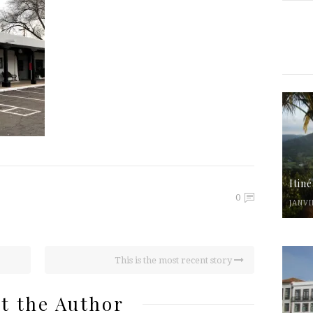
Itin
0
JANVI
This is the most recent story
t the Author