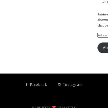
AB
Saisiss
abonner
chaque 
Adress
e-
mail
Ab
Facebook
Instagram
MADE WITH
IN SEATTLE