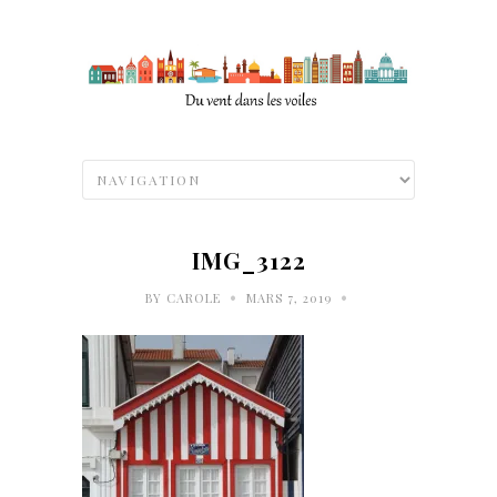
IMG_3122
•
•
BY
CAROLE
MARS 7, 2019