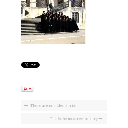
There are no older stories
This is the most recent story